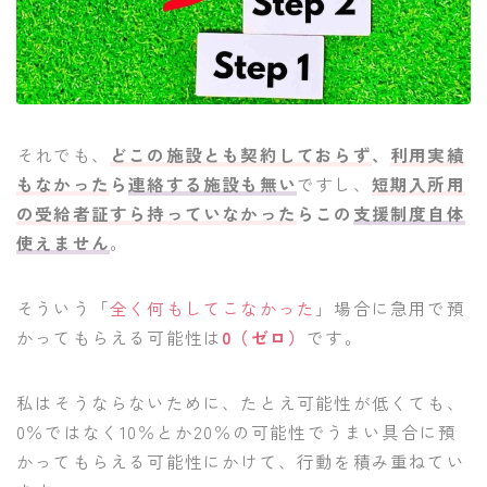
それでも、
どこの施設とも契約しておらず
、
利用実績
もなかった
ら
連絡する施設も無い
ですし、
短期入所用
の受給者証すら持っていなかった
らこの
支援制度自体
使えません
。
そういう「
全く何もしてこなかった
」場合に急用で預
かってもらえる可能性は
0（ゼロ）
です。
私はそうならないために、たとえ可能性が低くても、
0％ではなく10％とか20％の可能性でうまい具合に預
かってもらえる可能性にかけて、行動を積み重ねてい