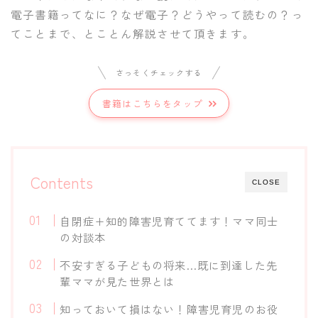
電子書籍ってなに？なぜ電子？どうやって読むの？っ
てことまで、とことん解説させて頂きます。
さっそくチェックする
書籍はこちらをタップ
Contents
CLOSE
自閉症+知的障害児育ててます！ママ同士
の対談本
不安すぎる子どもの将来…既に到達した先
輩ママが見た世界とは
知っておいて損はない！障害児育児のお役