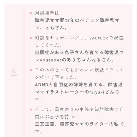
対談相手は
障害児ママ歴23年のベテラン障害児マ
マ、ともさん
。
対談をセッティングし、youtubeで配信
してくれた、
自閉症がある息子さんを育てる障害児マ
マyoutuberのありちゃんねるさん
。
この本のとってもかわいい表紙イラスト
を描いて下さった、
ADHDと自閉症の姉妹を育てる、障害児
ママイラストレーターのmiyukiさん
で
す。
そして、重度寄りの中等度知的障害で自
閉症の息子を持つ
正真正銘、障害児ママのライターの私
で
す。